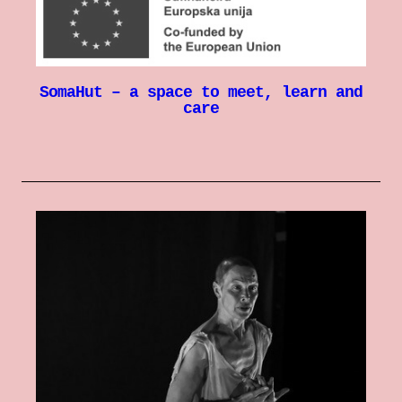
SomaHut – a space to meet, learn and
care