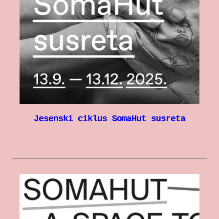
Jesenski ciklus SomaHut susreta