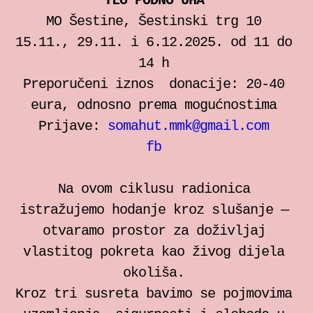
TLO PODNO UHA
individualne sesije
MO Šestine, Šestinski trg 10
15.11., 29.11. i 6.12.2025. od 11 do
Bilježnica za somatski rad
14 h
Preporučeni iznos donacije: 20-40
Zrinka Šimičić Mihanović
eura, odnosno prema mogućnostima
Prijave:
somahut.mmk@gmail.com
Ana Jelušić
fb
Mia Štark
Na ovom ciklusu radionica
istražujemo hodanje kroz slušanje —
Kontakt
otvaramo prostor za doživljaj
vlastitog pokreta kao živog dijela
en
okoliša.
Kroz tri susreta bavimo se pojmovima