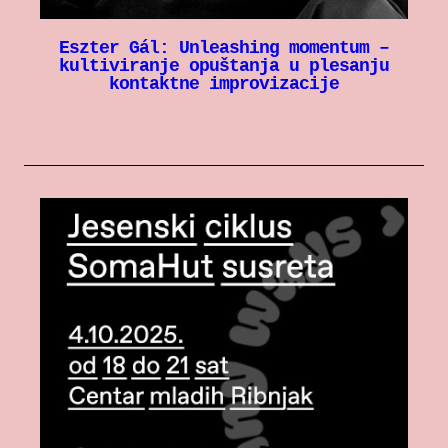
Eszter Gál: Unleashing momentum –
kultiviranje opuštanja u plesanju
kontaktne improvizacije