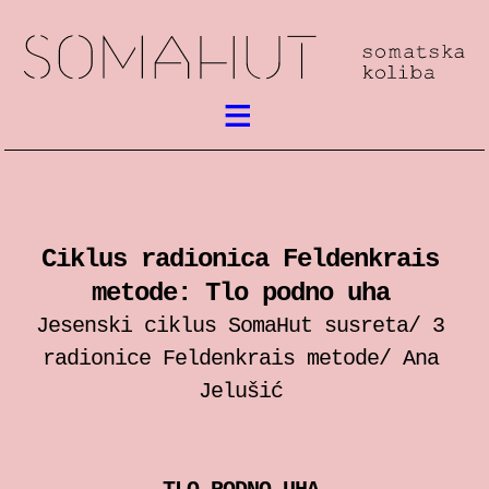
Aktualno
Somatski rad
Ciklus radionica Feldenkrais
susreti / festival
metode: Tlo podno uha
radionice
Jesenski ciklus SomaHut susreta/ 3
radionice Feldenkrais metode/ Ana
predstave
Jelušić
predavanja