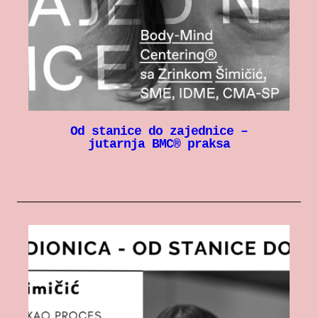
Od stanice do zajednice –
jutarnja BMC® praksa