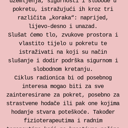
uzemljenja, sigurnosti i slobode u
pokretu, istražujući ih kroz tri
različita „koraka“: naprijed,
lijevo-desno i unazad.
Slušat ćemo tlo, zvukove prostora i
vlastito tijelo u pokretu te
istraživati na koji su način
slušanje i dodir podrška sigurnom i
slobodnom kretanju.
Ciklus radionica bi od posebnog
interesa mogao biti za sve
zainteresirane za pokret, posebno za
strastvene hodače ili pak one kojima
hodanje stvara poteškoće. Također
fizioterapeutima i radnim