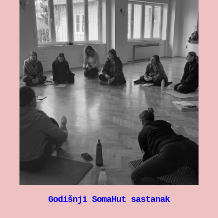
Godišnji SomaHut sastanak