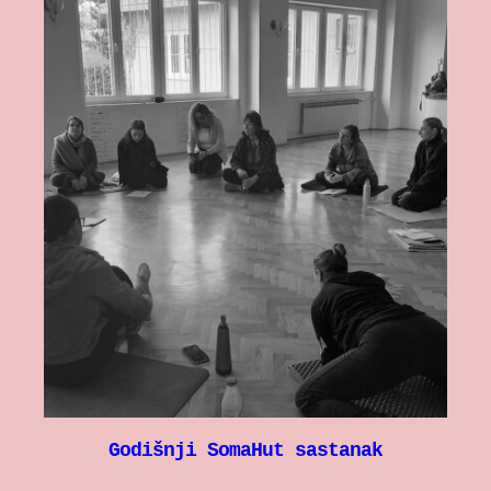
Godišnji SomaHut sastanak