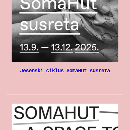
Jesenski ciklus SomaHut susreta