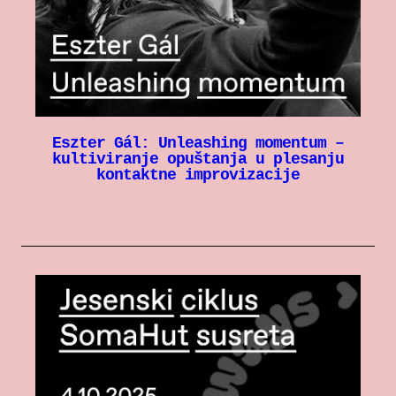
Eszter Gál: Unleashing momentum –
kultiviranje opuštanja u plesanju
kontaktne improvizacije