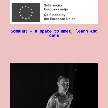
SomaHut – a space to meet, learn and
care