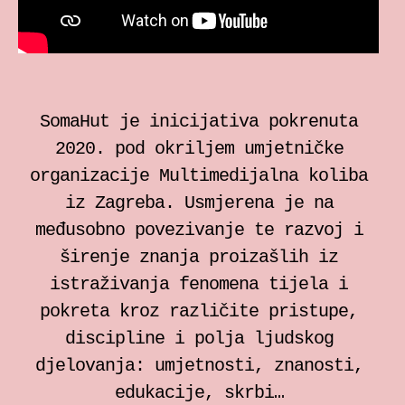
individualne sesije
Bilježnica za somatski rad
Zrinka Šimičić Mihanović
SomaHut je inicijativa pokrenuta
2020. pod okriljem umjetničke
Ana Jelušić
organizacije Multimedijalna koliba
iz Zagreba. Usmjerena je na
Mia Štark
međusobno povezivanje te razvoj i
širenje znanja proizašlih iz
Kontakt
istraživanja fenomena tijela i
pokreta kroz različite pristupe,
en
discipline i polja ljudskog
djelovanja: umjetnosti, znanosti,
edukacije, skrbi…