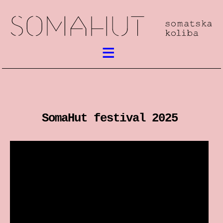
Aktualno
Somatski rad
SomaHut festival 2025
susreti / festival
radionice
predstave
predavanja