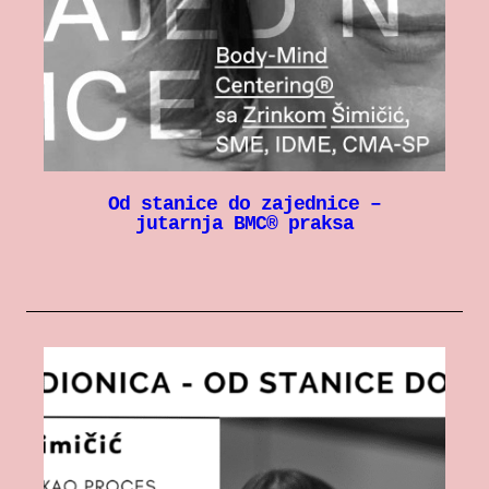
Od stanice do zajednice –
jutarnja BMC® praksa