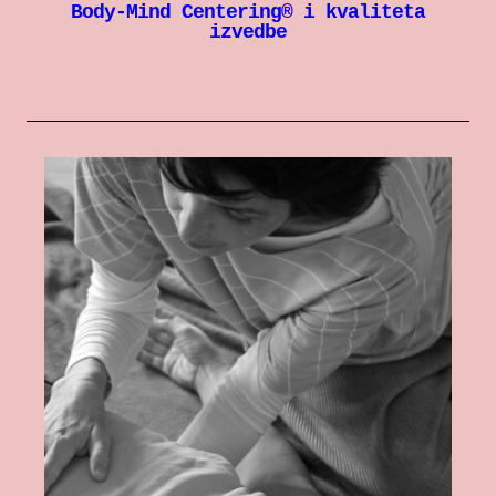
Body-Mind Centering® i kvaliteta
izvedbe