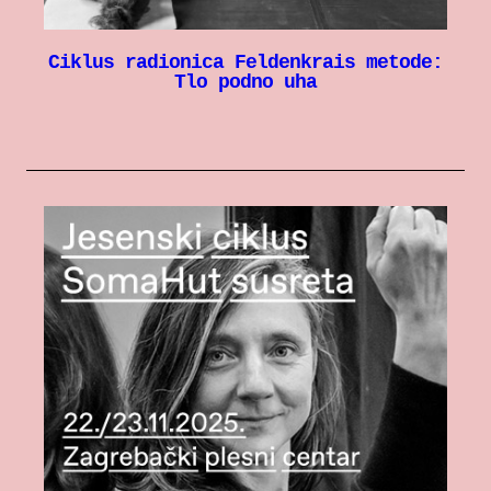
Ciklus radionica Feldenkrais metode:
Tlo podno uha