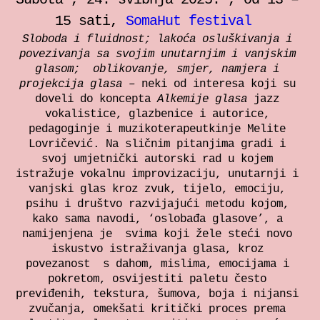
individualne sesije
15 sati,
SomaHut festival
Sloboda i fluidnost; lakoća osluškivanja i
Bilježnica za somatski rad
povezivanja sa svojim unutarnjim i vanjskim
glasom; oblikovanje, smjer, namjera i
projekcija glasa –
neki od interesa koji su
Zrinka Šimičić Mihanović
doveli do koncepta
Alkemije glasa
jazz
vokalistice, glazbenice i autorice,
pedagoginje i muzikoterapeutkinje Melite
Ana Jelušić
Lovričević. Na sličnim pitanjima gradi i
svoj umjetnički autorski rad u kojem
istražuje
vokalnu improvizaciju, unutarnji i
Mia Štark
vanjski glas kroz zvuk, tijelo, emociju,
psihu i društvo razvijajući
metodu kojom,
Kontakt
kako sama navodi, ‘oslobađa glasove’, a
namijenjena je svima koji žele steći novo
iskustvo istraživanja glasa
, kroz
en
povezanost s dahom, mislima, emocijama i
pokretom
, osvijestiti paletu često
previđenih, tekstura, šumova, boja i nijansi
zvučanja,
omekšati kritički proces prema