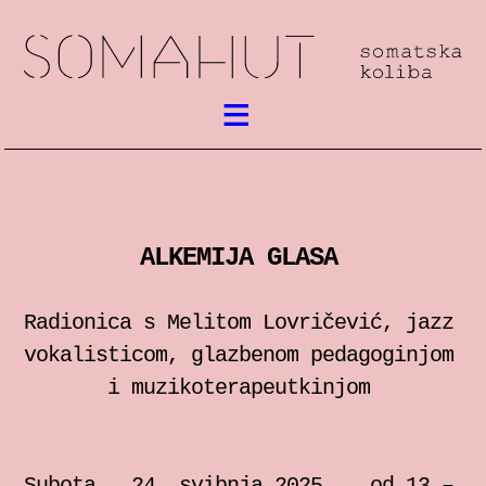
Aktualno
Somatski rad
ALKEMIJA GLASA
susreti / festival
radionice
Radionica s Melitom Lovričević, jazz
vokalisticom, glazbenom pedagoginjom
predstave
i muzikoterapeutkinjom
predavanja
Subota , 24. svibnja 2025. , od 13 –