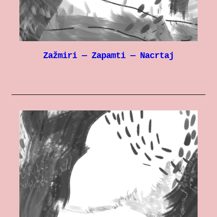
Zažmiri — Zapamti — Nacrtaj