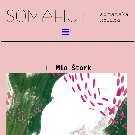
Aktualno
Somatski rad
+ Mia Štark
susreti / festival
radionice
predstave
predavanja