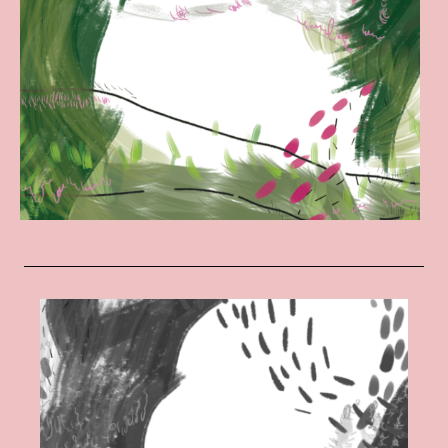
individualne sesije
Bilježnica za somatski rad
Zrinka Šimičić Mihanović
Ana Jelušić
Mia Štark
Kontakt
en