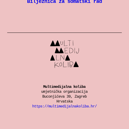
Bilježnica za somatski rad
Multimedijalna koliba
umjetnička organizacija
Buconjićeva 39, Zagreb
Hrvatska
https://multimedijalnakoliba.hr/