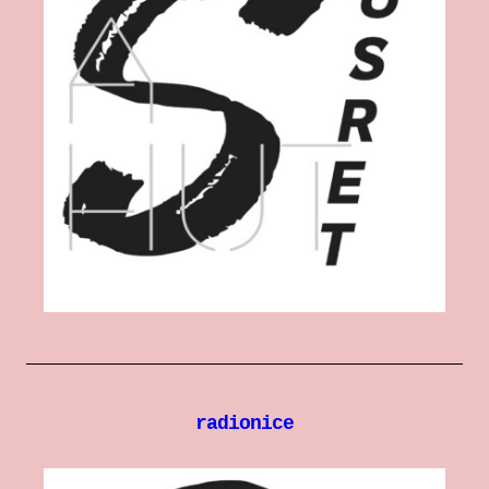
individualne sesije
Bilježnica za somatski rad
Zrinka Šimičić Mihanović
Ana Jelušić
Mia Štark
Kontakt
en
radionice