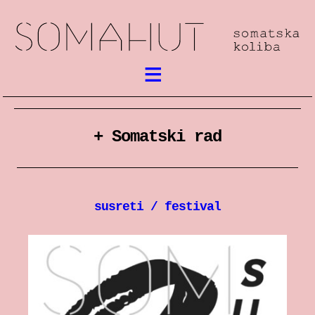
Aktualno
Somatski rad
+ Somatski rad
susreti / festival
susreti / festival
radionice
predstave
predavanja