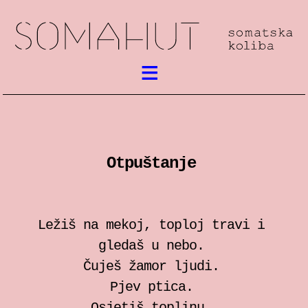
Aktualno
Somatski rad
Otpuštanje
susreti / festival
radionice
Ležiš na mekoj, toploj travi i
predstave
gledaš u nebo.
Čuješ žamor ljudi.
predavanja
Pjev ptica.
Osjetiš toplinu.