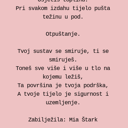
individualne sesije
Pri svakom izdahu tijelo pušta
težinu u pod.
Bilježnica za somatski rad
Otpuštanje.
Zrinka Šimičić Mihanović
Tvoj sustav se smiruje, ti se
Ana Jelušić
smiruješ.
Toneš sve više i više u tlo na
Mia Štark
kojemu ležiš,
Ta površina je tvoja podrška,
Kontakt
A tvoje tijelo je sigurnost i
uzemljenje.
en
Zabilježila: Mia Štark