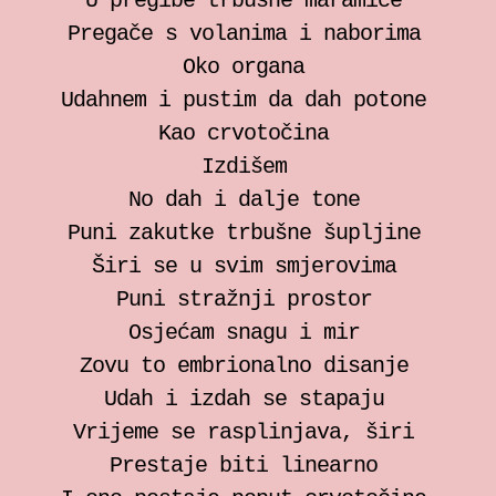
U pregibe trbušne maramice
individualne sesije
Pregače s volanima i naborima
Oko organa
Bilježnica za somatski rad
Udahnem i pustim da dah potone
Kao crvotočina
Zrinka Šimičić Mihanović
Izdišem
No dah i dalje tone
Ana Jelušić
Puni zakutke trbušne šupljine
Širi se u svim smjerovima
Mia Štark
Puni stražnji prostor
Osjećam snagu i mir
Kontakt
Zovu to embrionalno disanje
Udah i izdah se stapaju
en
Vrijeme se rasplinjava, širi
Prestaje biti linearno