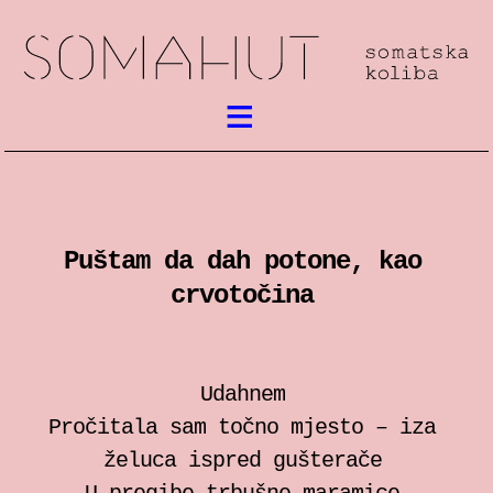
Aktualno
Somatski rad
Puštam da dah potone, kao
susreti / festival
crvotočina
radionice
predstave
Udahnem
Pročitala sam točno mjesto – iza
predavanja
želuca ispred gušterače