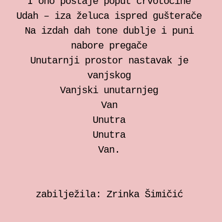
I ono postaje poput crvotočine
Udah – iza želuca ispred gušterače
Na izdah dah tone dublje i puni
nabore pregače
Unutarnji prostor nastavak je
vanjskog
Vanjski unutarnjeg
Van
Unutra
Unutra
Van.
zabilježila: Zrinka Šimičić