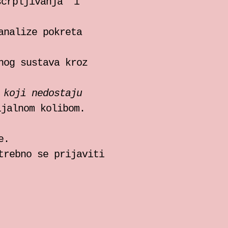
scrpljivanja’ i
analize pokreta
nog sustava kroz
 koji nedostaju
ijalnom kolibom.
e.
trebno se prijaviti