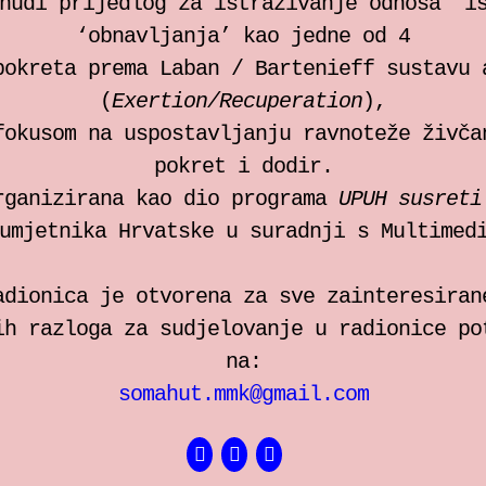
nudi prijedlog za istraživanje odnosa ‘i
‘obnavljanja’ kao jedne od 4
pokreta prema Laban / Bartenieff sustavu 
(
Exertion/Recuperation
),
fokusom na uspostavljanju ravnoteže živča
pokret i dodir.
rganizirana kao dio programa
UPUH susreti
umjetnika Hrvatske u suradnji s Multimed
adionica je otvorena za sve zainteresiran
ih razloga za sudjelovanje u radionice po
na:
somahut.mmk@gmail.com