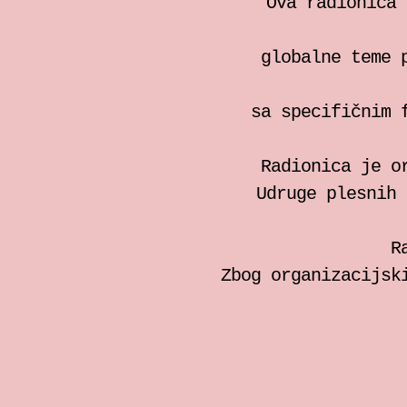
Ova radionica 
globalne teme 
sa specifičnim 
Radionica je o
Udruge plesnih 
R
Zbog organizacijsk