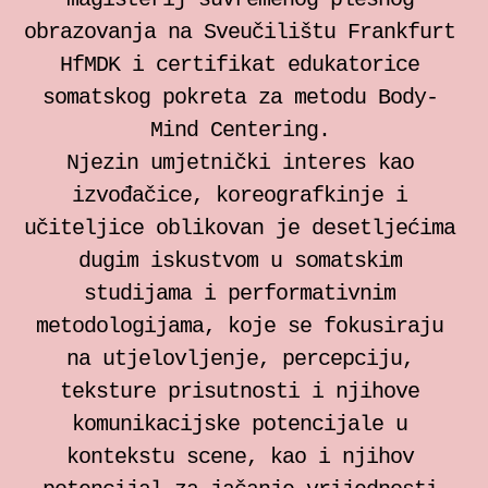
individualne sesije
obrazovanja na Sveučilištu Frankfurt
HfMDK i certifikat edukatorice
Bilježnica za somatski rad
somatskog pokreta za metodu Body-
Mind Centering.
Zrinka Šimičić Mihanović
Njezin umjetnički interes kao
izvođačice, koreografkinje i
Ana Jelušić
učiteljice oblikovan je desetljećima
dugim iskustvom u somatskim
Mia Štark
studijama i performativnim
metodologijama, koje se fokusiraju
Kontakt
na utjelovljenje, percepciju,
teksture prisutnosti i njihove
en
komunikacijske potencijale u
kontekstu scene, kao i njihov