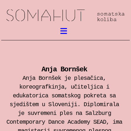
Aktualno
Somatski rad
Anja Bornšek
susreti / festival
Anja Bornšek je plesačica,
radionice
koreografkinja, učiteljica i
edukatorica somatskog pokreta sa
predstave
sjedištem u Sloveniji. Diplomirala
je suvremeni ples na Salzburg
predavanja
Contemporary Dance Academy SEAD, ima
magisterij suvremenog plesnog